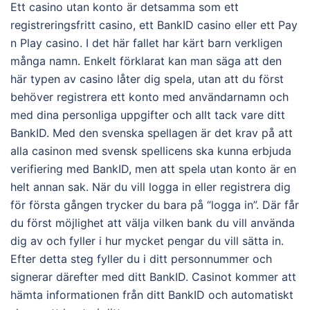
Ett casino utan konto är detsamma som ett
registreringsfritt casino, ett BankID casino eller ett Pay
n Play casino. I det här fallet har kärt barn verkligen
många namn. Enkelt förklarat kan man säga att den
här typen av casino låter dig spela, utan att du först
behöver registrera ett konto med användarnamn och
med dina personliga uppgifter och allt tack vare ditt
BankID. Med den svenska spellagen är det krav på att
alla casinon med svensk spellicens ska kunna erbjuda
verifiering med BankID, men att spela utan konto är en
helt annan sak. När du vill logga in eller registrera dig
för första gången trycker du bara på “logga in”. Där får
du först möjlighet att välja vilken bank du vill använda
dig av och fyller i hur mycket pengar du vill sätta in.
Efter detta steg fyller du i ditt personnummer och
signerar därefter med ditt BankID. Casinot kommer att
hämta informationen från ditt BankID och automatiskt