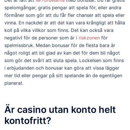
Det är lätt att
se fördelarna
med bonusar. Du får gratis
spelomgångar, gratis pengar att spela för, eller andra
förmåner som gör att du får fler chanser att spela eller
vinna. En nackdel är att det kan vara krångligt att hålla
koll på vilka villkor som finns. Det kan också vara
negativt för de personer som är i
riskzonen
för
spelmissbruk. Medan bonusar för de flesta bara är
något roligt att bli glad av kan det för dem bli något
som gör det svårt att sluta spela. Lockelsen som finns
i erbjudanden och bonusar kan göra att vissa lägger
mer tid eller pengar på sitt spelande än de egentligen
planerat.
Är casino utan konto helt
kontofritt?