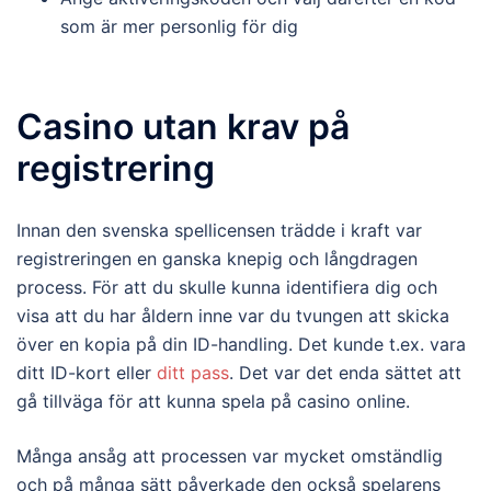
som är mer personlig för dig
Casino utan krav på
registrering
Innan den svenska spellicensen trädde i kraft var
registreringen en ganska knepig och långdragen
process. För att du skulle kunna identifiera dig och
visa att du har åldern inne var du tvungen att skicka
över en kopia på din ID-handling. Det kunde t.ex. vara
ditt ID-kort eller
ditt pass
. Det var det enda sättet att
gå tillväga för att kunna spela på casino online.
Många ansåg att processen var mycket omständlig
och på många sätt påverkade den också spelarens