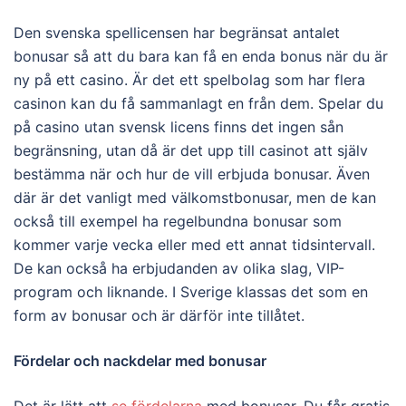
Den svenska spellicensen har begränsat antalet
bonusar så att du bara kan få en enda bonus när du är
ny på ett casino. Är det ett spelbolag som har flera
casinon kan du få sammanlagt en från dem. Spelar du
på casino utan svensk licens finns det ingen sån
begränsning, utan då är det upp till casinot att själv
bestämma när och hur de vill erbjuda bonusar. Även
där är det vanligt med välkomstbonusar, men de kan
också till exempel ha regelbundna bonusar som
kommer varje vecka eller med ett annat tidsintervall.
De kan också ha erbjudanden av olika slag, VIP-
program och liknande. I Sverige klassas det som en
form av bonusar och är därför inte tillåtet.
Fördelar och nackdelar med bonusar